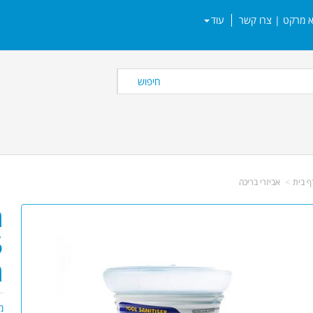
עוד
חיפוש
ף בית
אביזרי בריכה
מ
מ
מ