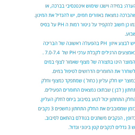
ערה: במידה וישנו שימוש אינטנסיבי בברכה, או
הברכה נמצאת באזורים חמים, יש להגדיל את המינון.
מו כן חשוב להקפיד על ניטור רמות ה
PH
על בסיס
בוע.
יש לבצע איזון PH בהפעלה ראשונה של הבריכה
מצעים הרגילים לקבלת ערכי PH של 7.0-7.4 .
מוצר הינו בתצורה של מצוף שאמור לצוף במים
לשחרר את החומרים הדרושים לטיפול במים.
מוצר יש חלק עליון ( כחול ) שמתפקד כמצוף וחלק
חתון ( לבן ) שבתוכו נמצאים החומרים הפעילים.
חלק התחתון יכול לנוע בסיבוב ביחס לחלק העליון.
בזמן שמסובבים את החלק התחתון נחשפים 3 נקבים
דופן , הנקבים משתנים בגודלם בהתאם לסיבוב.
ם לנקבים קטן בינוני וגדול.