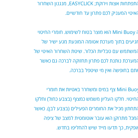
תפתחות אצות וירוקת;
EASYCLICK
, מנגנון השחרור
איטי המעניק לכם פתרון עד חודשיים.
Mini Buoy
הוא מוצר בטוח לשימוש. חומרי החיטוי
גיעים בתוך מערכת אטומה המונעת מגע ישיר של
משתמש עם טבליות הכלור. שיטת השחרור האיטי של
מערכת נותנת לכם פתרון תחזוקה לברכה גם כאשר
תם בחופשה ואין מי שיטפל בברכה.
Mini Buo
צף
במים
ומשחרר
באטיות
את
חומרי
חיטוי
.
חלקו
העליון
משמש
כמצוף
(
בצבע
כחול
)
וחלקו
תחתון
מכיל
את
החומרים
הפעילים
(
בצבע
לבן
).
כאשר
מכל
מתרוקן
הוא
עובר
אוטומטית
למצב
של
ציפה
ופקית
,
כך
תדעו
מייד
שיש
להחליפו
בחדש.