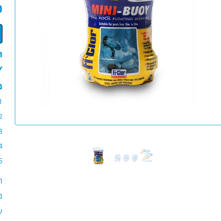
0
ת
Y
מ
ה
מ
ש