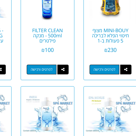
MINI-BOUY מצוף
FILTER CLEAN
 -
חיטוי הפלא לבריכה
500ml - מנקה
5 פעולות ב-1
פילטרים
עם
(מחטא, מצליל,
₪
100
₪
230
מנקה, שוק ועוד)
לפרטים ורכישה
לפרטים ורכישה