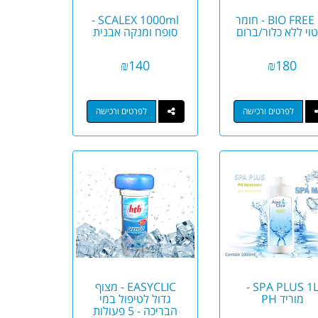
BIO FREE 1L - חומר
SCALEX 1000ml -
וי ללא כלור/ברום
סופח ומנקה אבנית
₪
140
₪
180
לפרטים ורכישה
לפרטים ורכישה
SPA PLUS 1L -
EASYCLIC - מצוף
מוריד PH
גדול לטיפול במי
הבריכה - 5 פעולות