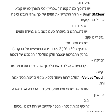
למערכת.
יש להוסיף כמות קטנה ( שפריץ ) לפי הצורך כשיש קצף.
Bright&Clear
– חומר המצליל את המים עי" כך שהוא מגבש וסופח
את כל החלקיקים
הצפים במים.
יש להשתמש בו בשגרה פעם בשבוע או במידה והמים
ערפיליים עקב
שימוש אינטנסיבי.
להוסיף כ 60 מ"ל ( 2 פסי מדידה המופיעים על הבקבוק).
בחלק מהבריכות יצטבר חלק מהליכלוך המגובש על דפנות
הבריכה –
בקו המים – יש לנגב את הלכלוך שהצטבר בעזרת מטלית
נקיה .
Velvet Touch
– תחליב לחות מיוחד לספא, ג'קוזי ובריכות מכיל אלוה
ורה.
החומר אינו שומני אינו פוגע במערכות הבריכה ואינו משנה
את איזון
מים.
להוסיף כמות קטנה ( מספר פקקים) ישירות למים , בסיום
הרחצה העור