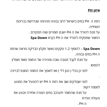
איזון
PH
רמת ה
PH
במים בישראל לרוב גבוהה מהרמה שנדרשת בבריכות
השחייה.
על מנת להוריד את ה
PH
ישנם חומרים שזה תפקידם .
החומר שתפקידו להוריד את ה
PH
נקרא
Spa Down
Spa Down
– להוסיף 1-2 פקקים כאשר מקלון הבדיקה מראה שרמת
ה
PH
במים גבוהה.
על מנת לקבל תגובה טובה ומהירה של החומר מאוד מומלץ
להמיסו
לפני כן בכלי ( כגון דלי ) ואז לשפוך את החומר המונס לבריכה
.
לפני שבודקים שוב את רמת ה
PH
יש להפעיל את המנוע
למספר דקות
על מנת שהחומר יתערבב במים הצורה אחידה ויבצע את
פעולת הורדת
ה
PH
.