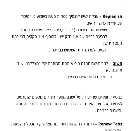
.
Replenish
–
אבקה שיש להוסיף לפחות פעם בשבוע כ: "טיפול
שבועי" או כאשר רואים
שאיכות המים ירודה ( עכירות,ריחות לא נעימים וכדומה) .
לבריכה בנפח של 1.5 מ"ק יש
להוסיף 1-3 פקקים לפי רמת
העכירות של
המים ולפי תדירות השימוש בבריכה .
חשוב
- למרות שחומר זה מופיע תחת הכותרת של "הצללה" יש לו
תרומה לא
מבוטלת בחיטי המים בבריכה .
בנוסף לחומרים שהוזכרו לעיל ישנם מספר חומרים נוספים שתורמים
לשמירה על מים באיכות רצויה בבריכה וכמובן חומרים לשיפור החוויה
והשהיה בבריכה .
Renew Tabs
– חומר זה משמש כחומר מחמצן/שוק המבטל השפעות
של חומרים