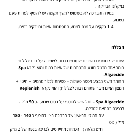
במקלוני הבדיקה .
במידה והבריכה לא בשימוש למשך תקופה יש להוסיף לפחות פעם
בשבוע
1-4 פקקים על מנת למנוע התפתחות אצות וחיידקים במים.
הצללה
ישנם שני חומרים חשובים שתורמים רבות לשמירה על מים צלולים:
חומר אחד מבטל ומונע התפתחות של אצות במים והוא נקרא
Spa
.
Algaecide
החומר השני מבצע מספר פעולות – ספיחת לכלוך מהמים + חיטוי +
חמצון המים (דבר שתורם רבות לצלילות) והוא נקרא
Replenish
.
Spa Algaecide
– נוזל שיש להוסיף על בסיס שבועי -כ
50
מ"ל -
לבריכה בהתאם לגודלה.
עם המילוי הראשון של הבריכה רצוי להוסיף כ
140
-
180
מ"ל ( כוס
ח"פ מלאה ) .
הכמויות מתייחסים לבריכה בנפח של 2 מ"ק