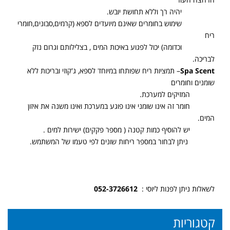
יהיה רך וללא תחושת יובש.
שימוש בחומרים שאינם מיועדים לספא (קרמים,סבונים,חומרי
ריח
וכדומה) יכול לפגוע באיכות המים , בצלילותם וגרום נזק
לבריכה.
Spa Scent
– תמציות ריח שפותחו במיוחד לספא, ג'קוזי ובריכות ללא
שומנים וחומרים
המזיקים למערכת.
חומר זה אינו שומני אינו פוגע במערכת ואינו משנה את איזון
המים.
יש להוסיף כמות קטנה ( מספר פקקים) ישירות למים .
ניתן לבחור במספר ריחות שונים לפי טעמו של המשתמש.
לשאלות ניתן לפנות ליוסי :
052-3726612
קטגוריות