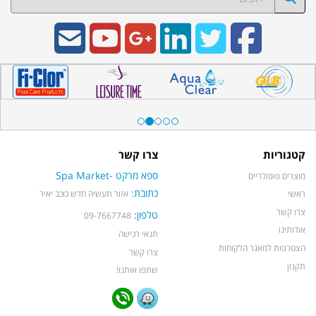
קטגוריות
צרו קשר
ספא מרקט -Spa Market
מוצרים פופולריים
כתובת:
ראשי
אזור תעשיה חדש כוכב יאיר
צרו קשר
טלפון:
09-7667748
אודותינו
תנאי רכישה
הצטרפות למאגר הלקוחות
צרו קשר
תקנון
שתפו אותנו!