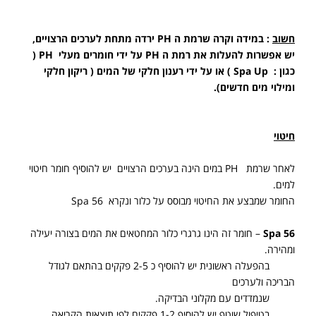
חשוב
: במידה וקרה שרמת ה
PH
ירדה מתחת לערכים הרצויים,
יש אפשרות להעלות את רמת ה
PH
על ידי חומרים מעלי
PH
(
כגון :
Spa Up
) או על ידי רענון חלקי של המים ( ריקון חלקי
ומילוי מים חדשים).
חיטוי
לאחר שרמת
PH
במים הינה בערכים הרצויים יש להוסיף חומר חיטוי
למים.
החומר שמבצע את החיטוי מבוסס על כלור ונקרא
Spa 56
Spa 56
– חומר זה הינו גרגרי כלור המחטאים את המים בצורה יעילה
ומהירה.
בהפעלה ראשונית יש להוסיף כ 2-5 פקקים בהתאם לגודל
הבריכה ולערכים
שנמדדים עם מקלוני הבדיקה.
בטיפול שוטף יש להוסיף 1-2 פקקים לפי תוצאות הקריאה