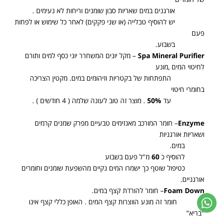
אורגנים במים שאריות סבון שומנים וריחות לא נעימים .
יש להוסיף טבלייה (או שני פקקים) לאחר כל שימוש או לפחות
פעם
בשבוע.
Spa Mineral Purifier
– מקל יונים המשחרר יוני כסף למים ותורם
לחיטוי המים ,מונע
התפתחות של בקטריות וזיהומים במים. מקטין הצריכה
בחומרי חיטוי
עד
50%
. מוצר זה טוב לעונה שלמה ( 4 חודשים ) .
Enzyme
– חומר המורכב מאנזימים טבעיים מפרק שמנים קרמים
ושאריות אורגניות
במים.
להוסיף כ
60
מ"ל פעם בשבוע
כטיפול שוטף כך ישמרו המים נקיים מהשפעת שומנים וחומרים
אורגניים.
Foam Down
– חומר להורדת קצף במים.
חומר זה מונע הווצרות קצף המים . האופן כללי קצף אינו
"בריא"