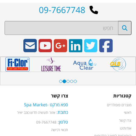
09-7667748
קטגוריות
צרו קשר
ספא מרקט -Spa Market
מוצרים פופולריים
כתובת:
ראשי
אזור תעשיה חדש כוכב יאיר
צרו קשר
טלפון:
09-7667748
אודותינו
תנאי רכישה
הצטרפות למאגר הלקוחות