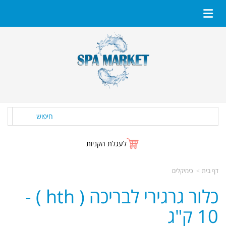
חיפוש
לעגלת הקניות
דף בית
כימיקלים
כלור גרגירי לבריכה ( hth ) -
10 ק"ג