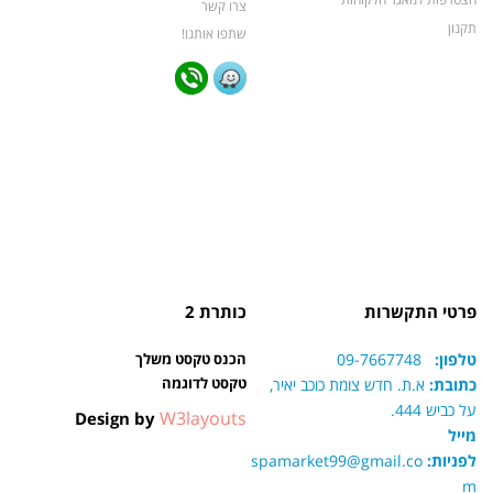
צרו קשר
תקנון
שתפו אותנו!
פרטי התקשרות
כותרת 2
טלפון:
09-7667748
הכנס טקסט משלך
טקסט לדוגמה
כתובת:
א.ת. חדש צומת כוכב יאיר,
על כביש 444.
W3layouts
Design by
מייל
לפניות:
spamarket99@gmail.co
m