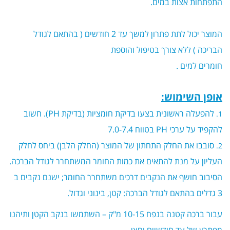
התפתחות אצות במים.
המוצר יכול לתת פתרון למשך עד 2 חודשים ( בהתאם לגודל
הבריכה ) ללא צורך בטיפול והוספת
חומרים למים .
אופן השימוש:
להפעלה ראשונית בצעו בדיקת חומציות (בדיקת
PH
). חשוב
להקפיד על ערכי
PH
בטווח 7.0-7.4
סובבו את החלק התחתון של המוצר (החלק הלבן) ביחס לחלק
העליון על מנת להתאים את כמות החומר המשתחרר לגודל הברכה.
הסיבוב חושף את הנקבים דרכים משתחרר החומר; ישנם נקבים ב
3 גדלים בהתאם לגודל הברכה: קטן, בינוני וגדול.
עבור ברכה קטנה בנפח 10-15 מ"ק – השתמשו בנקב הקטן ותיהנו
מפתרון של עד חודשיים וחצי.