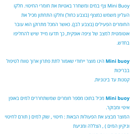
Mini Buoy
צף
במים
ומשחרר
באטיות
את
חומרי
החיטוי
.
חלקו
העליון
משמש
כמצוף
(
בצבע
כחול
)
וחלקו
התחתון
מכיל
את
החומרים
הפעילים
(
בצבע
לבן
).
כאשר
המכל
מתרוקן
הוא
עובר
אוטומטית
למצב
של
ציפה
אופקית
,
כך
תדעו
מייד
שיש
להחליפו
בחדש.
Mini buoy
הינו מוצר ייחודי שאמור לתת פתרון ארוך טווח לטיפול
בבריכות
קטנות עד בינוניות.
Mini buoy
מכיל בתוכו מספר חומרים שמשתחררים למים באופן
איטי ומבוקר.
המוצר מבצע את הפעולות הבאות : חיטוי , שוק למים ( תורם לחיטוי
וניקיון המים ) , הצללה ומניעת