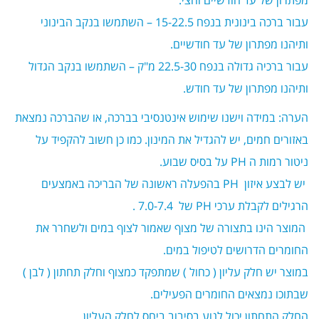
עבור ברכה בינונית בנפח 15-22.5 – השתמשו בנקב הבינוני
ותיהנו מפתרון של עד חודשיים.
עבור ברכיה גדולה בנפח 22.5-30 מ"ק – השתמשו בנקב הגדול
ותיהנו מפתרון של עד חודש.
הערה: במידה וישנו שימוש אינטנסיבי בברכה, או שהברכה נמצאת
באזורים חמים, יש להגדיל את המינון. כמו כן חשוב להקפיד על
ניטור רמות ה
PH
על בסיס שבוע.
יש לבצע איזון PH בהפעלה ראשונה של הבריכה באמצעים
הרגילים לקבלת ערכי PH של 7.0-7.4 .
המוצר הינו בתצורה של מצוף שאמור לצוף במים ולשחרר את
החומרים הדרושים לטיפול במים.
במוצר יש חלק עליון ( כחול ) שמתפקד כמצוף וחלק תחתון ( לבן )
שבתוכו נמצאים החומרים הפעילים.
החלק התחתון יכול לנוע בסיבוב ביחס לחלק העליון.