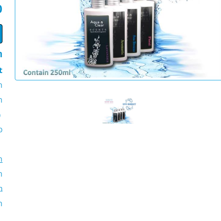
0
ת
t
ה
ר
(
פ
ה
הוסף/
ב
ה