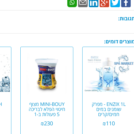
גובות:
וצרים דומים:
ENZIX 1L - מפרק
MINI-BOUY מצוף
H
שומנים במים
חיטוי הפלא לבריכה
חמים/קרים
5 פעולות ב-1
(מחטא, מצליל,
₪
230
₪
110
מנקה, שוק ועוד)