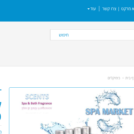
עוד
חיפוש
ף בית
כימיקלים
ל
0
מ