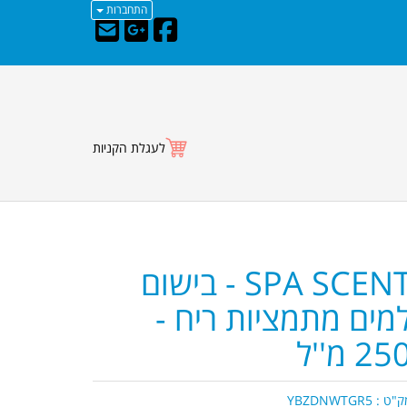
התחברות
לעגלת הקניות
SPA SCENT - בישום
מים מתמציות ריח -
25 מ''ל
ק"ט :
YBZDNWTGR5